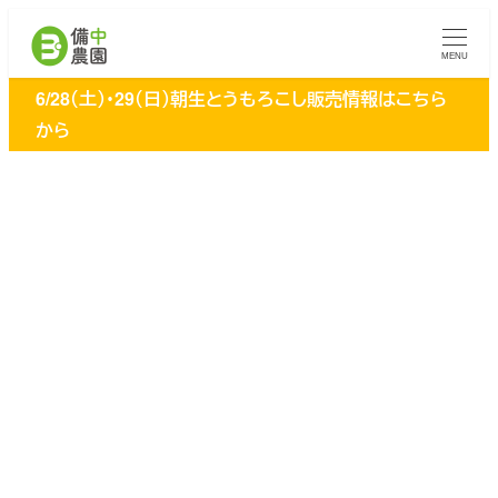
メ
イ
MENU
ン
6/28（土）・29（日）朝生とうもろこし販売情報はこちら
コ
から
ン
テ
ン
ツ
へ
移
動