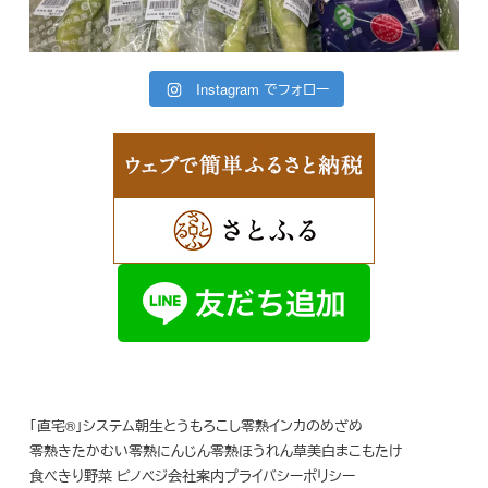
Instagram でフォロー
「直宅®」システム
朝生とうもろこし
零熟インカのめざめ
零熟きたかむい
零熟にんじん
零熟ほうれん草
美白まこもたけ
食べきり野菜 ピノベジ
会社案内
プライバシーポリシー