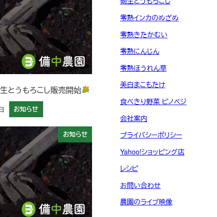
朝生とうもろこし
零熟インカのめざめ
零熟きたかむい
零熟にんじん
零熟ほうれん草
美白まこもたけ
 朝生とうもろこし販売開始
食べきり野菜 ピノベジ
日
お知らせ
会社案内
お知らせ
プライバシーポリシー
Yahoo!ショッピング店
レシピ
お問い合わせ
農園のライブ映像