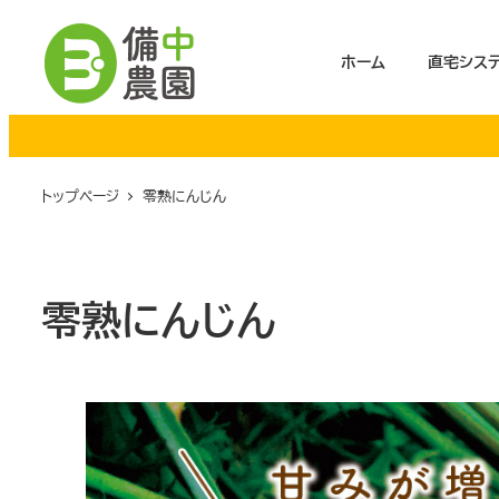
メ
イ
ホーム
直宅シス
ン
コ
ン
テ
トップページ
零熟にんじん
ン
ツ
へ
零熟にんじん
移
動