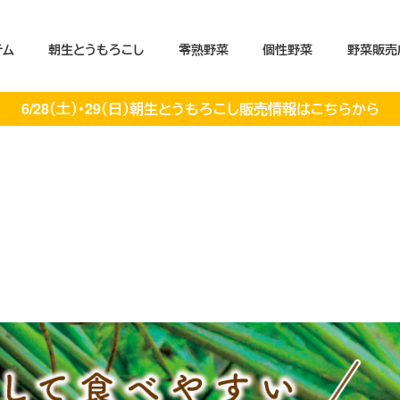
テム
朝生とうもろこし
零熟野菜
個性野菜
野菜販売
6/28（土）・29（日）朝生とうもろこし販売情報はこちらから