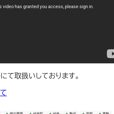
にて取扱いしております。
て
備中農園
岐南町
岐阜
熟成
男爵
零熟