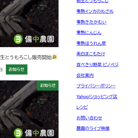
朝生とうもろこし
零熟インカのめざめ
零熟きたかむい
零熟にんじん
零熟ほうれん草
美白まこもたけ
 朝生とうもろこし販売開始
食べきり野菜 ピノベジ
日
お知らせ
会社案内
お知らせ
プライバシーポリシー
Yahoo!ショッピング店
レシピ
お問い合わせ
農園のライブ映像