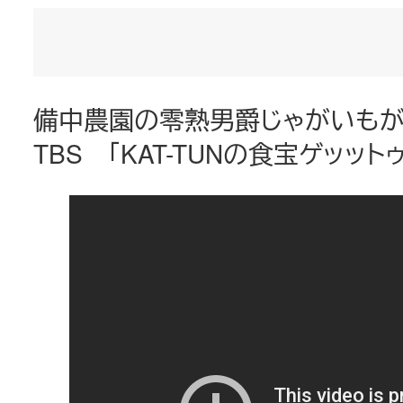
者
備中農園の零熟男爵じゃがいも
TBS 「KAT-TUNの食宝ゲッッ