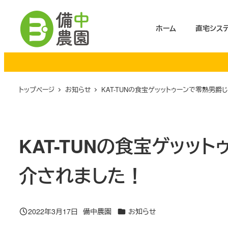
メ
イ
ホーム
直宅シス
ン
コ
ン
テ
トップページ
お知らせ
KAT-TUNの食宝ゲッットゥーンで零熟男
ン
ツ
へ
KAT-TUNの食宝ゲッッ
移
動
介されました！
カテゴリー
2022年3月17日
備中農園
お知らせ
投稿日
著