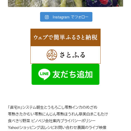
Instagram でフォロー
「直宅®」システム
朝生とうもろこし
零熟インカのめざめ
零熟きたかむい
零熟にんじん
零熟ほうれん草
美白まこもたけ
食べきり野菜 ピノベジ
会社案内
プライバシーポリシー
Yahoo!ショッピング店
レシピ
お問い合わせ
農園のライブ映像