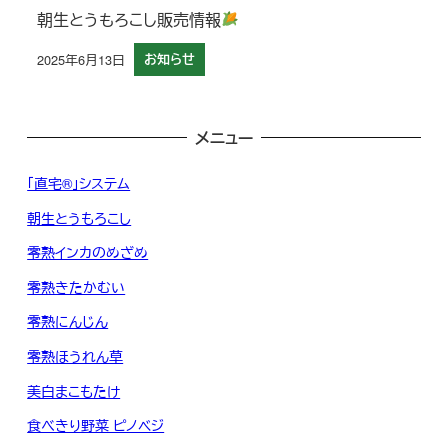
朝生とうもろこし販売情報
2025年6月13日
お知らせ
投稿日
メニュー
「直宅®」システム
朝生とうもろこし
零熟インカのめざめ
零熟きたかむい
零熟にんじん
零熟ほうれん草
美白まこもたけ
食べきり野菜 ピノベジ