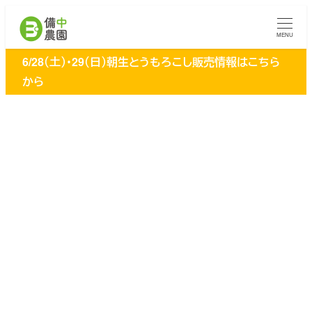
メ
イ
MENU
ン
6/28（土）・29（日）朝生とうもろこし販売情報はこちら
コ
から
ン
テ
ン
ツ
へ
移
動