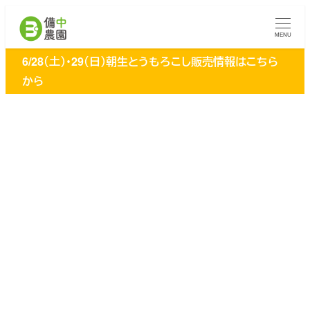
メ
イ
MENU
ン
6/28（土）・29（日）朝生とうもろこし販売情報はこちら
コ
から
ン
テ
ン
ツ
へ
移
動