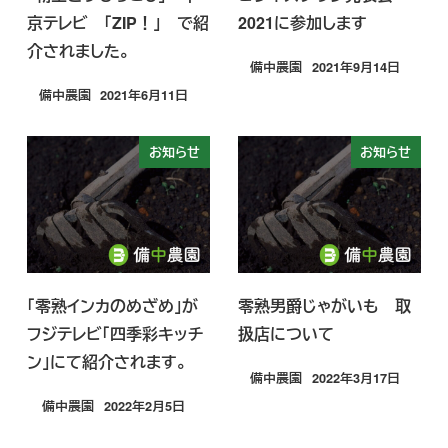
京テレビ 「ZIP！」 で紹
2021に参加します
介されました。
備中農園
2021年9月14日
投稿日
備中農園
2021年6月11日
投稿日
お知らせ
お知らせ
「零熟インカのめざめ」が
零熟男爵じゃがいも 取
フジテレビ「四季彩キッチ
扱店について
ン」にて紹介されます。
備中農園
2022年3月17日
投稿日
備中農園
2022年2月5日
投稿日