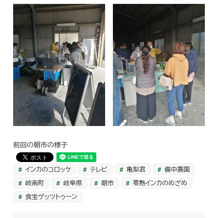
前回の朝市の様子
インカのコロッケ
テレビ
亀梨君
備中農園
岐南町
岐阜県
朝市
零熟インカのめざめ
食宝ゲッツトゥーン