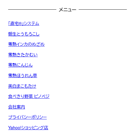
メニュー
「直宅®」システム
朝生とうもろこし
零熟インカのめざめ
零熟きたかむい
零熟にんじん
零熟ほうれん草
美白まこもたけ
食べきり野菜 ピノベジ
会社案内
プライバシーポリシー
Yahoo!ショッピング店